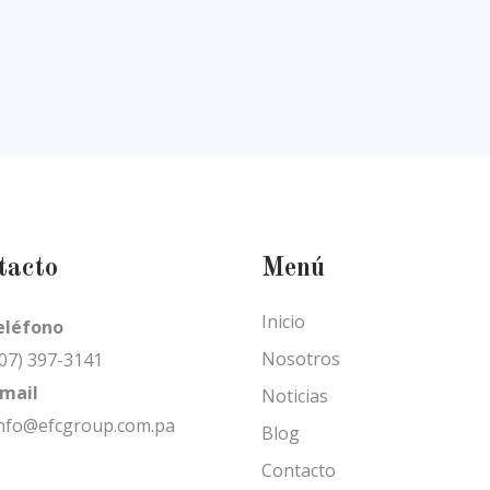
tacto
Menú
Inicio
eléfono
Nosotros
07) 397-3141
mail
Noticias
nfo@efcgroup.com.pa
Blog
Contacto