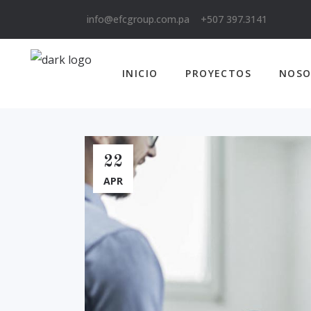
info@efcgroup.com.pa
+507 397.3141
INICIO
PROYECTOS
NOSO
22
APR