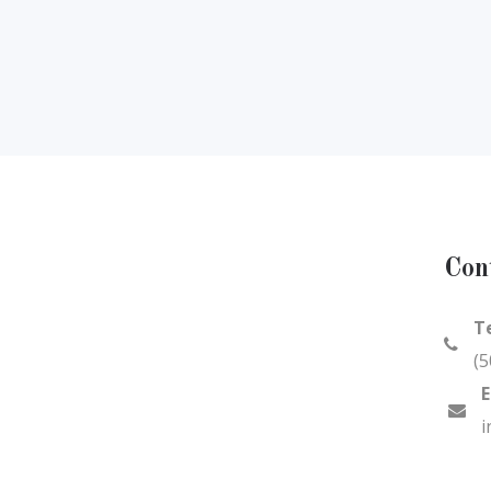
Con
T
(5
E
i